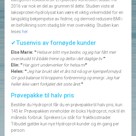
2016 var nok en del av grunnen til dette. Studien viste at
lakseprotein-hydrolysat kan være et viktig virkemiddel for en
langsiktig bekjempelse av fedme, og dermed redusere BMI i
en befolkning som stadig blir mer overvektig. Studien kan
leses
her
.
✔Tusenvis av fornøyde kunder
Else Marie:
❞
Helsa er blitt mye bedre, og jeg har fått mer
overskudd til å både trene og delta i det daglige liv
.❞
Elin:
❞
Har gjort underverker for helsa mi
❞
Helen:
❞
Jeg har brukt det et års tid nå og er kjempefornøyd.
Gir god balanse til kroppens forbrenning og energi. Jeg har
heller ikke vært forkjølet det siste året.
❞
Prøvepakke til halv pris
Bestiller du Hydroprot får du en prøvepakke til halv pris, kun
145 kr. Prøvepakken inneholder én boks Hydroprot, nok til én
måneds forbruk. Sprekere Liv står for fraktkostnader.
Tilbudet gjelder kun nye Hydroprot-kunder og én gang per
person.