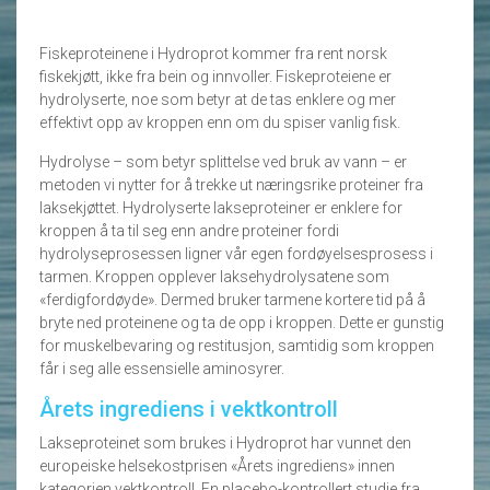
Fiskeproteinene i Hydroprot kommer fra rent norsk
fiskekjøtt, ikke fra bein og innvoller. Fiskeproteiene er
hydrolyserte, noe som betyr at de tas enklere og mer
effektivt opp av kroppen enn om du spiser vanlig fisk.
Hydrolyse – som betyr splittelse ved bruk av vann – er
metoden vi nytter for å trekke ut næringsrike proteiner fra
laksekjøttet. Hydrolyserte lakseproteiner er enklere for
kroppen å ta til seg enn andre proteiner fordi
hydrolyseprosessen ligner vår egen fordøyelsesprosess i
tarmen. Kroppen opplever laksehydrolysatene som
«ferdigfordøyde». Dermed bruker tarmene kortere tid på å
bryte ned proteinene og ta de opp i kroppen. Dette er gunstig
for muskelbevaring og restitusjon, samtidig som kroppen
får i seg alle essensielle aminosyrer.
Årets ingrediens i vektkontroll
Lakseproteinet som brukes i Hydroprot har vunnet den
europeiske helsekostprisen «Årets ingrediens» innen
kategorien vektkontroll. En placebo-kontrollert studie fra