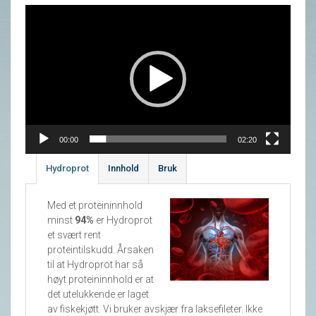
Videoavspiller
00:00
02:20
Hydroprot
Innhold
Bruk
Med et proteininnhold
minst
94%
er Hydroprot
et svært rent
proteintilskudd. Årsaken
til at Hydroprot har så
høyt proteininnhold er at
det utelukkende er laget
av fiskekjøtt. Vi bruker avskjær fra laksefileter. Ikke