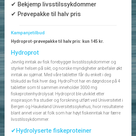
✔ Bekjemp livsstilssykdommer
✔ Prøvepakke til halv pris
Kampanjetilbud
Hydroprot-prøvepakke til halv pris: kun 145 kr.
Hydroprot
Jevnlig inntak av fisk forebygger livsstilssykdommer og
styrker helsen på sikt, og norske myndigheter anbefaler økt
inntak av sjømat. Med våre tabletter får du enkelt i deg
tilskudd av fisk hver dag. HydroProt har en døgndose på 4
tabletter som til sammen inneholder 3000 mg
fiskeproteinhydrolysat. Hydroprot ble utviklet etter
inspirasjon fra studier og forskning utført ved Universitetet i
Bergen og Haukeland Universitetssykehus, hvor resultatene
blant annet viser at folk som har høyt fiskeinntak har færre
livsstilssykdommer.
✔Hydrolyserte fiskeproteiner